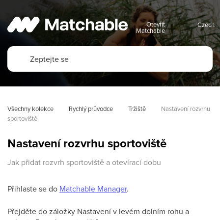
Otevřít
Matchable
Všechny kolekce
Rychlý průvodce
Tržiště
Nastavení rozvrhu 
sportoviště
Nastavení rozvrhu sportoviště
Jak přidat rozvrh sportoviště a otevírací dobu
Přihlaste se do
Matchable Manager
.
Přejděte do záložky Nastavení v levém dolním rohu a