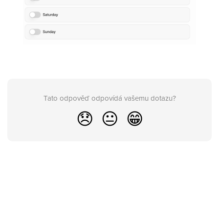
Tato odpověď odpovídá vašemu dotazu?
😞
😐
😁