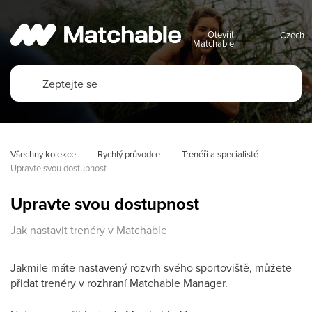
Otevřít
Matchable
Všechny kolekce
Rychlý průvodce
Trenéři a specialisté
Upravte svou dostupnost
Upravte svou dostupnost
Jak nastavit trenéry v Matchable
Jakmile máte nastavený rozvrh svého sportoviště, můžete
přidat trenéry v rozhraní Matchable Manager.