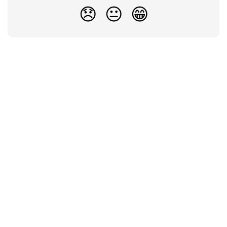
😞
😐
😁