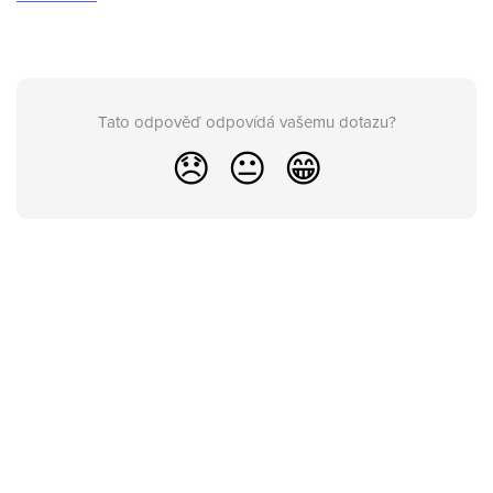
Tato odpověď odpovídá vašemu dotazu?
😞
😐
😁