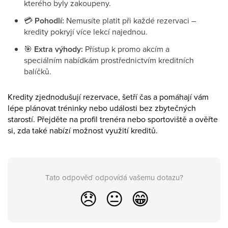
kterého byly zakoupeny.
💳
Pohodlí:
Nemusíte platit při každé rezervaci –
kredity pokryjí více lekcí najednou.
🎯
Extra výhody:
Přístup k promo akcím a
speciálním nabídkám prostřednictvím kreditních
balíčků.
Kredity zjednodušují rezervace, šetří čas a pomáhají vám
lépe plánovat tréninky nebo události bez zbytečných
starostí. Přejděte na profil trenéra nebo sportoviště a ověřte
si, zda také nabízí možnost využití kreditů.
Tato odpověď odpovídá vašemu dotazu?
😞
😐
😁