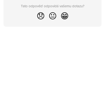
Tato odpověď odpovídá vašemu dotazu?
😞
😐
😁