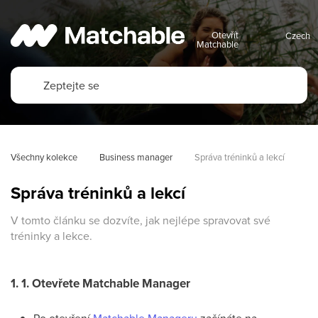
Otevřít
Matchable
Všechny kolekce
Business manager
Správa tréninků a lekcí
Správa tréninků a lekcí
V tomto článku se dozvíte, jak nejlépe spravovat své
tréninky a lekce.
1. 1. Otevřete Matchable Manager