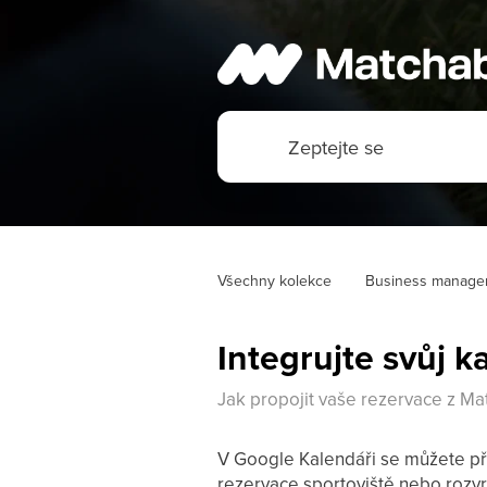
Všechny kolekce
Business manage
Integrujte svůj k
Jak propojit vaše rezervace z M
V Google Kalendáři se můžete při
rezervace sportoviště nebo rozvr