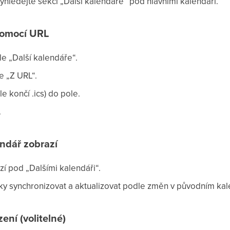
hledejte sekci „Další kalendáře“ pod hlavními kalendáři.
pomocí URL
le „Další kalendáře“.
e „Z URL“.
 končí .ics) do pole.
.
endář zobrazí
zí pod „Dalšími kalendáři“.
ky synchronizovat a aktualizovat podle změn v původním kal
ení (volitelné)