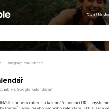
Otevřít Matcha
r
Integrujte svůj kalendář
alendář
atchable s Google Kalendářem.
hlásit k odběru externího kalendáře pomocí URL, abyste mohl
hy trenérů vedle vašeho osobního kalendáře. Aktualizace se 