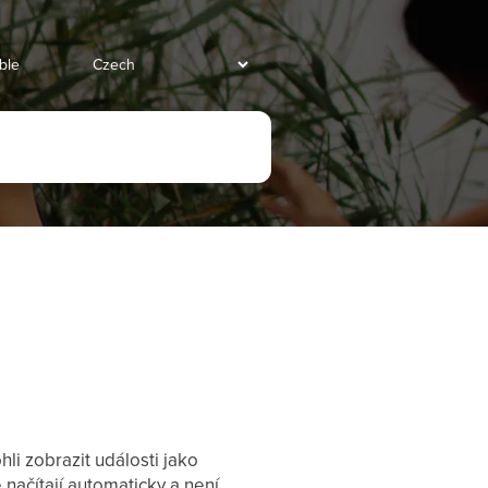
ble
i zobrazit události jako
načítají automaticky a není